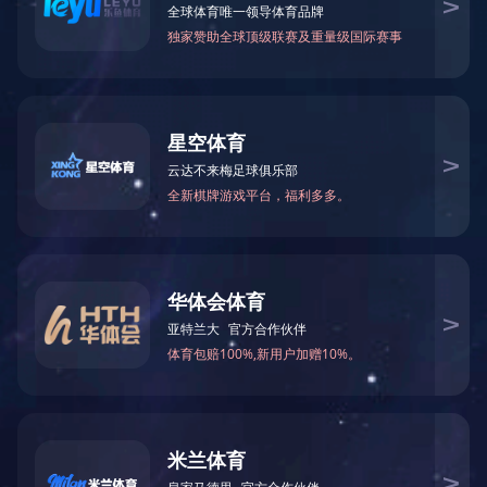
很抱歉，您所访问的页
不存在！
系统将在
5
秒内为您跳转，如不能跳转
点击这里>>